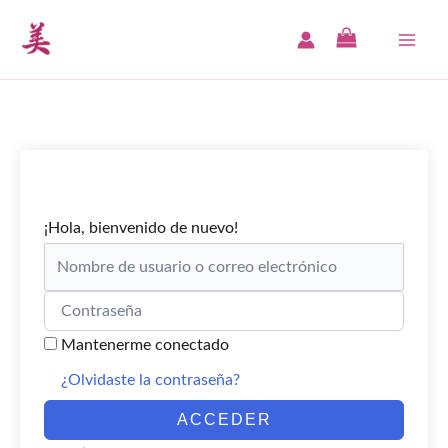
Ir
al
MAI
contenido
ME
¡Hola, bienvenido de nuevo!
Mantenerme conectado
¿Olvidaste la contraseña?
ACCEDER