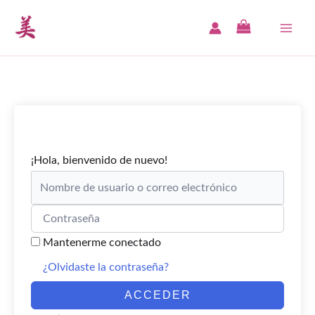
Ir
al
MAI
contenido
ME
¡Hola, bienvenido de nuevo!
Mantenerme conectado
¿Olvidaste la contraseña?
ACCEDER