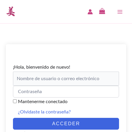
Ir
al
MAI
contenido
ME
¡Hola, bienvenido de nuevo!
Mantenerme conectado
¿Olvidaste la contraseña?
ACCEDER