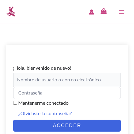
Ir
al
MAI
contenido
ME
¡Hola, bienvenido de nuevo!
Mantenerme conectado
¿Olvidaste la contraseña?
ACCEDER