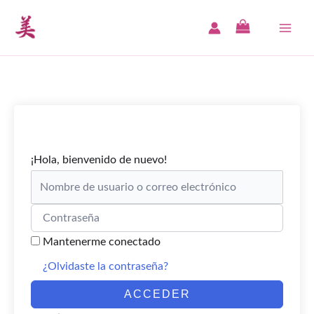
Ir
al
MAI
contenido
ME
¡Hola, bienvenido de nuevo!
Mantenerme conectado
¿Olvidaste la contraseña?
ACCEDER