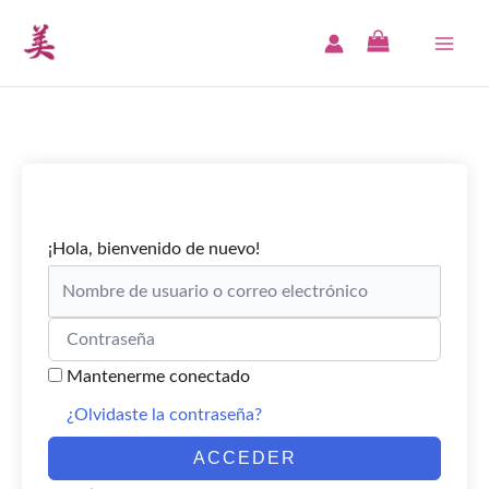
Ir
al
MAI
contenido
ME
¡Hola, bienvenido de nuevo!
Mantenerme conectado
¿Olvidaste la contraseña?
ACCEDER