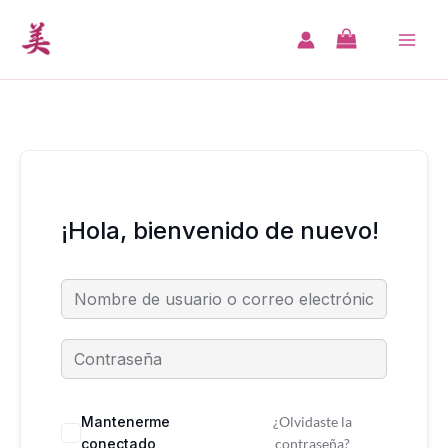
Ir
al
MA
contenido
ME
¡Hola, bienvenido de nuevo!
Mantenerme
¿Olvidaste la
conectado
contraseña?