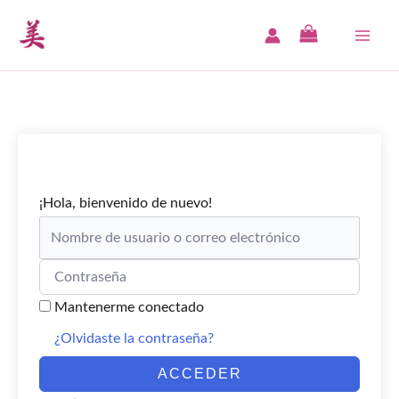
Ir
al
MAI
contenido
ME
¡Hola, bienvenido de nuevo!
Mantenerme conectado
¿Olvidaste la contraseña?
ACCEDER