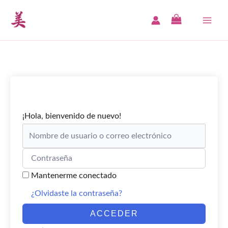
Ir
al
MAI
contenido
ME
¡Hola, bienvenido de nuevo!
Mantenerme conectado
¿Olvidaste la contraseña?
ACCEDER