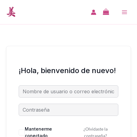
Ir
al
MA
contenido
ME
¡Hola, bienvenido de nuevo!
Mantenerme
¿Olvidaste la
conectado
contraseña?