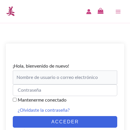
Ir
al
MAI
contenido
ME
¡Hola, bienvenido de nuevo!
Mantenerme conectado
¿Olvidaste la contraseña?
ACCEDER