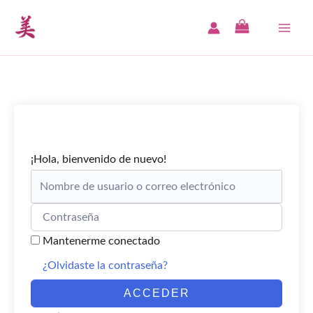
Ir
al
MAI
contenido
ME
¡Hola, bienvenido de nuevo!
Mantenerme conectado
¿Olvidaste la contraseña?
ACCEDER