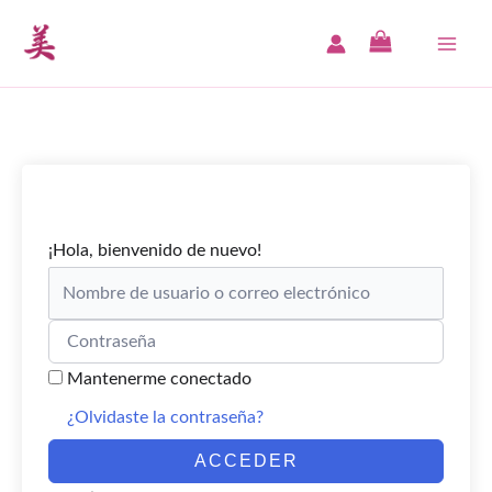
Ir
al
MAI
contenido
ME
¡Hola, bienvenido de nuevo!
Mantenerme conectado
¿Olvidaste la contraseña?
ACCEDER