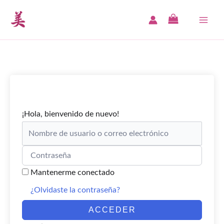
Ir
al
MAI
contenido
ME
¡Hola, bienvenido de nuevo!
Mantenerme conectado
¿Olvidaste la contraseña?
ACCEDER