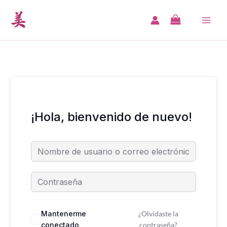
Ir
al
MA
contenido
ME
¡Hola, bienvenido de nuevo!
Mantenerme
¿Olvidaste la
conectado
contraseña?