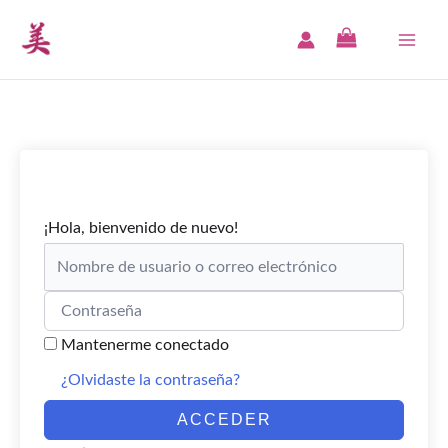
Ir
al
MAI
contenido
ME
¡Hola, bienvenido de nuevo!
Mantenerme conectado
¿Olvidaste la contraseña?
ACCEDER