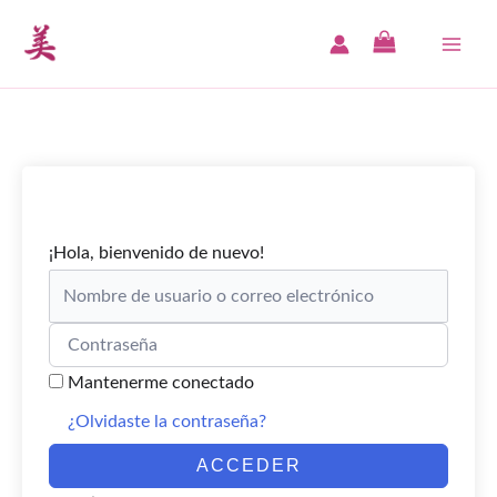
Ir
al
MAI
contenido
ME
¡Hola, bienvenido de nuevo!
Mantenerme conectado
¿Olvidaste la contraseña?
ACCEDER