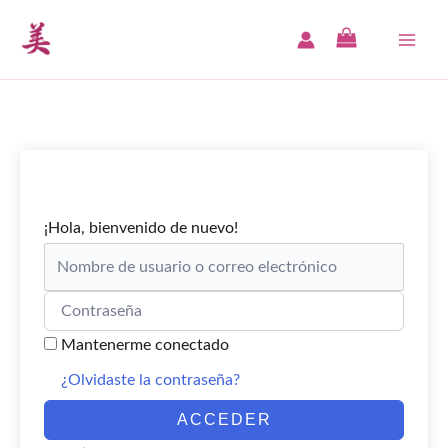
Ir
al
MAI
contenido
ME
¡Hola, bienvenido de nuevo!
Mantenerme conectado
¿Olvidaste la contraseña?
ACCEDER