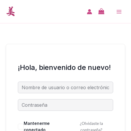
Ir
al
MA
contenido
ME
¡Hola, bienvenido de nuevo!
Mantenerme
¿Olvidaste la
conectado
contraseña?