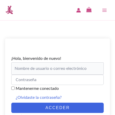
Ir
al
MAI
contenido
ME
¡Hola, bienvenido de nuevo!
Mantenerme conectado
¿Olvidaste la contraseña?
ACCEDER