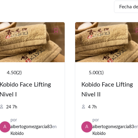
El
El
El
El
precio
precio
precio
precio
original
actual
original
actual
era:
es:
era:
es:
250,00 €.
149,00 €.
250,00 €.
149,00 €.
4.50
(2)
5.00
(1)
Kobido Face Lifting
Kobido Face Lifting
Nivel I
Nivel II
24
7h
4
7h
por
por
A
albertogomezgarcia83
en
A
albertogomezgarcia83
e
Kobido
Kobido