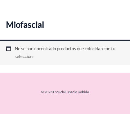
Ir
al
contenido
Miofascial
No se han encontrado productos que coincidan con tu
selección.
© 2026 Escuela Espacio Kobido