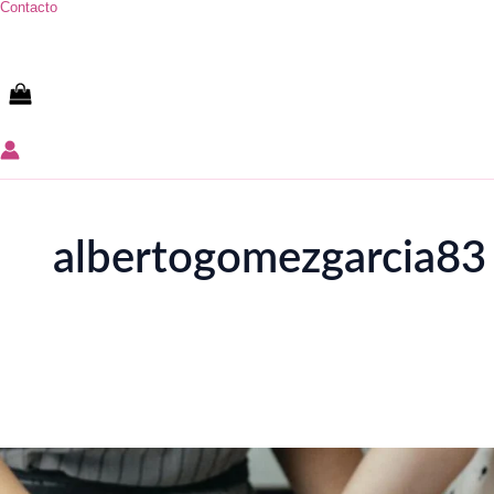
Contacto
albertogomezgarcia83