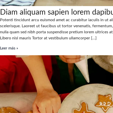
Diam aliquam sapien lorem dapibu
Potenti tincidunt arcu euismod amet ac curabitur iaculis in ut ali
scelerisque. Laoreet ut faucibus ut tortor venenatis, fermentu
nulla quam sed nibh porta suspendisse pretium lorem ultrices at 
Libero nisl mauris Tortor at vestibulum ullamcorper […]
Diam
Leer más »
aliquam
sapien
lorem
dapibus
in